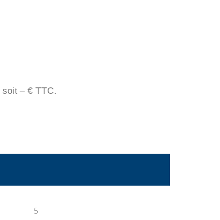
 soit – € TTC.
5