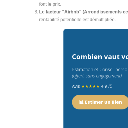
font le prix.
Le facteur “Airbnb” (Arrondissements cen
rentabilité potentielle est démultipliée.
Combien vaut vo
Estimation et Conseil perso
(offert, sans engagement)
Avis
★★★★★
4,9
/5
📊
Estimer un Bien