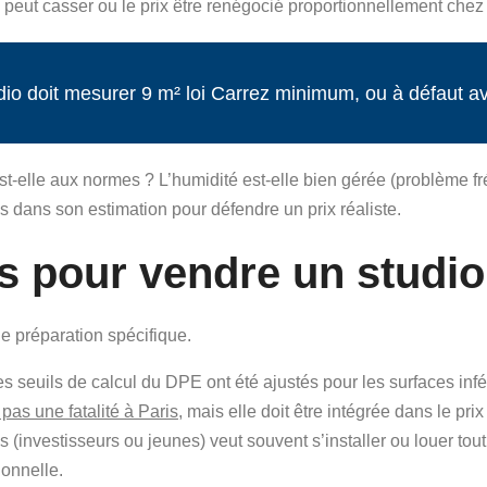
e peut casser ou le prix être renégocié proportionnellement chez 
tudio doit mesurer 9 m² loi Carrez minimum, ou à défaut a
est-elle aux normes ? L’humidité est-elle bien gérée (problème f
ls dans son estimation pour défendre un prix réaliste.
s pour vendre un studio
e préparation spécifique.
es seuils de calcul du DPE ont été ajustés pour les surfaces inf
pas une fatalité à Paris
, mais elle doit être intégrée dans le prix
s (investisseurs ou jeunes) veut souvent s’installer ou louer tou
ionnelle.