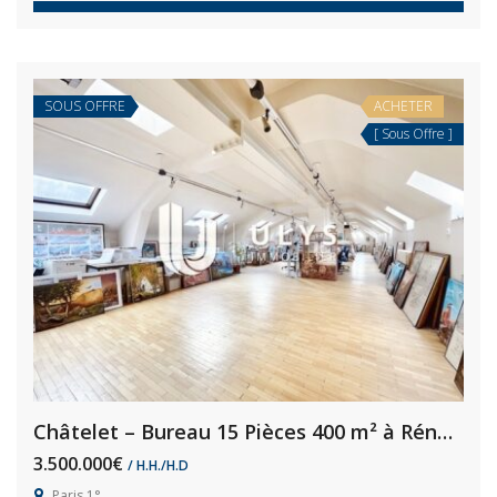
SOUS OFFRE
ACHETER
[ Sous Offre ]
Châtelet – Bureau 15 Pièces 400 m² à Rénover
3.500.000€
/ H.H./H.D
Paris 1°