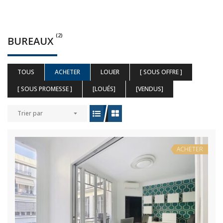
(2)
BUREAUX
TOUS
ACHETER
LOUER
[ SOUS OFFRE ]
[ SOUS PROMESSE ]
[LOUÉS]
[VENDUS]
Trier par
ACHETER