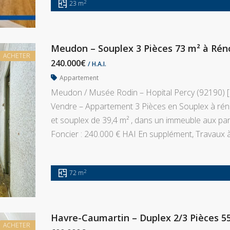
2
23 m
Meudon – Souplex 3 Pièces 73 m² à Réno
ACHETER
240.000€
/ H.A.I.
Appartement
Meudon / Musée Rodin – Hopital Percy (92190) [
Vendre – Appartement 3 Pièces en Souplex à rén
et souplex de 39,4 m² , dans un immeuble aux pa
Foncier : 240.000 € HAI En supplément, Travaux à
2
72 m
Havre-Caumartin – Duplex 2/3 Pièces 5
ACHETER