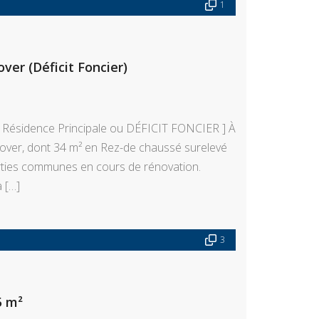
1
ver (Déficit Foncier)
 Résidence Principale ou DÉFICIT FONCIER ] À
over, dont 34 m² en Rez-de chaussé surelevé
rties communes en cours de rénovation.
 […]
3
5 m²