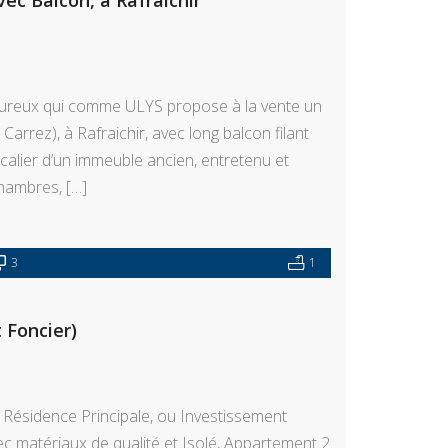
ec Balcon, à Rafraichir
eureux qui comme ULYS propose à la vente un
arrez), à Rafraichir, avec long balcon filant
scalier d’un immeuble ancien, entretenu et
chambres, […]
3
1
 Foncier)
Résidence Principale, ou Investissement
c matériaux de qualité et Isolé, Appartement 2