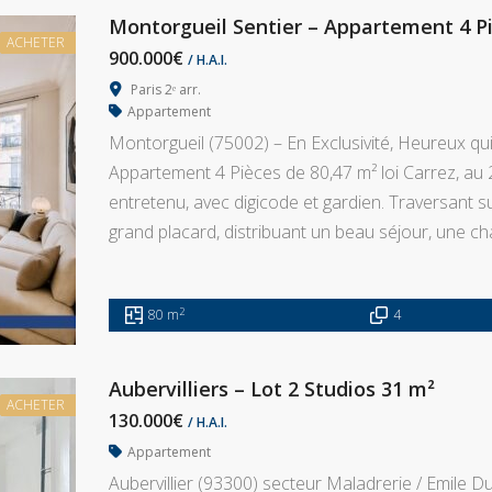
Montorgueil Sentier – Appartement 4 P
ACHETER
900.000€
/ H.A.I.
Paris 2ᵉ arr.
Appartement
Montorgueil (75002) – En Exclusivité, Heureux q
Appartement 4 Pièces de 80,47 m² loi Carrez, au 
entretenu, avec digicode et gardien. Traversant 
grand placard, distribuant un beau séjour, une c
2
80 m
4
Aubervilliers – Lot 2 Studios 31 m²
ACHETER
130.000€
/ H.A.I.
Appartement
Aubervillier (93300) secteur Maladrerie / Emile D