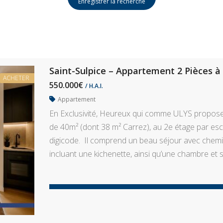
Enregistrer la recherche
Saint-Sulpice – Appartement 2 Pièces à
ACHETER
550.000€
/ H.A.I.
Appartement
En Exclusivité, Heureux qui comme ULYS propose
de 40m² (dont 38 m² Carrez), au 2e étage par esc
digicode. Il comprend un beau séjour avec chemi
incluant une kichenette, ainsi qu’une chambre et s