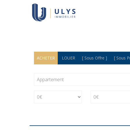
ACHETER
LOUER
[ Sous Offre ]
[ Sous 