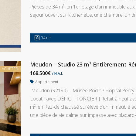
Pièces de 34 m², en 1er étage d’un immeuble au
séjour ouvert sur kitchenette, une chambre, un dr
2
34 m
Meudon – Studio 23 m² Entièrement Réno
ACHETER
168.500€
/ H.A.I.
Appartement
Meudon (92190) – Musée Rodin / Hopital Percy [
Locatif avec DÉFICIT FONCIER ] Refait à neuf avec
m², en Rez-de chaussé surélevé d’un immeuble a
une pièce de vie calme sur impasse avec placard-p