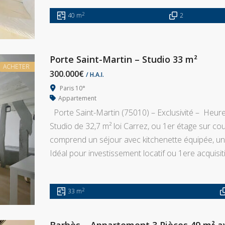
2
40 m
2
Porte Saint-Martin – Studio 33 m²
ACHETER
300.000€
/ H.A.I.
Paris 10°
Appartement
Porte Saint-Martin (75010) – Exclusivité – Heu
Studio de 32,7 m² loi Carrez, ou 1er étage sur co
comprend un séjour avec kitchenette équipée, un e
Idéal pour investissement locatif ou 1ere acquisit
2
33 m