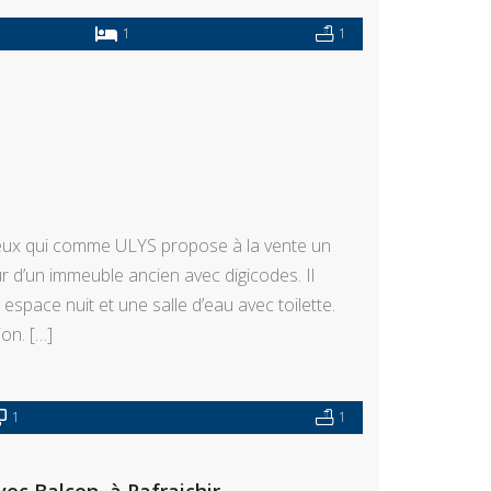
1
1
reux qui comme ULYS propose à la vente un
ur d’un immeuble ancien avec digicodes. Il
space nuit et une salle d’eau avec toilette.
ion. […]
1
1