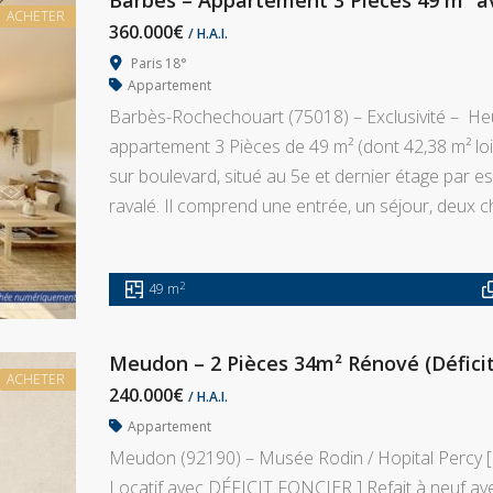
Barbès – Appartement 3 Pièces 49 m² av
ACHETER
360.000€
/ H.A.I.
Paris 18°
Appartement
Barbès-Rochechouart (75018) – Exclusivité – H
appartement 3 Pièces de 49 m² (dont 42,38 m² loi C
sur boulevard, situé au 5e et dernier étage par e
ravalé. Il comprend une entrée, un séjour, deux 
2
49 m
Meudon – 2 Pièces 34m² Rénové (Déficit
ACHETER
240.000€
/ H.A.I.
Appartement
Meudon (92190) – Musée Rodin / Hopital Percy [ 
Locatif avec DÉFICIT FONCIER ] Refait à neuf ave