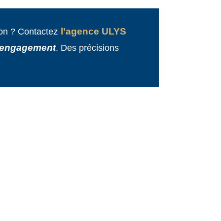
z
l’agence ULYS
ion ? Contacte
s engagement
. Des précisions