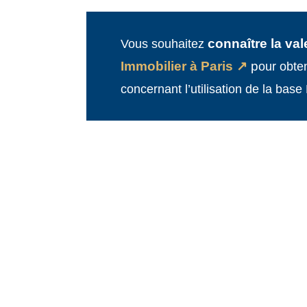
connaître la val
Vous souhaitez
Immobilier à Paris
↗
p
our obte
concernant l’utilisation de la b