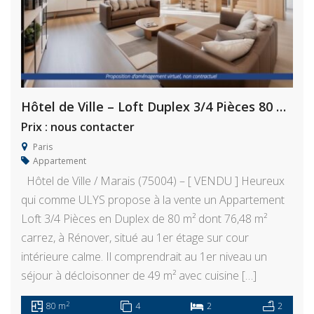
Hôtel de Ville – Loft Duplex 3/4 Pièces 80 m² à Rénover
Prix : nous contacter
Paris
Appartement
Hôtel de Ville / Marais (75004) – [ VENDU ] Heureux
qui comme ULYS propose à la vente un Appartement
Loft 3/4 Pièces en Duplex de 80 m² dont 76,48 m²
carrez, à Rénover, situé au 1er étage sur cour
intérieure calme. Il comprendrait au 1er niveau un
séjour à décloisonner de 49 m² avec cuisine […]
2
80 m
4
2
2