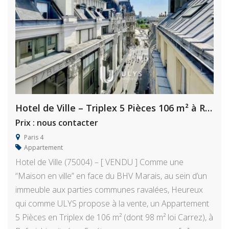
Hotel de Ville – Triplex 5 Pièces 106 m² à Rafraichir
Prix : nous contacter
Paris 4
Appartement
Hotel de Ville (75004) – [ VENDU ] Comme une
“Maison en ville” en face du BHV Marais, au sein d’un
immeuble aux parties communes ravalées, Heureux
qui comme ULYS propose à la vente, un Appartement
5 Pièces en Triplex de 106 m² (dont 98 m² loi Carrez), à