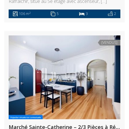
Rafraichir, situé au 5e étage avec ascenseur, […]
2
106 m
5
3
2
[VENDUS]
Marché Sainte-Catherine – 2/3 Pièces à Rénover