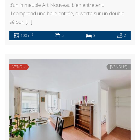
d’un immeuble Art Nouveau bien entretenu.
Il comprend une belle entrée, ouverte sur un double
séjour, […]
2
100 m
5
3
2
VENDU
[VENDUS]