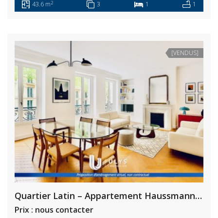
2
43.6 m
3
1
1
[VENDUS]
Quartier Latin – Appartement Haussmannien 4 Pièces 70 m² à Rafraichir
Prix : nous contacter