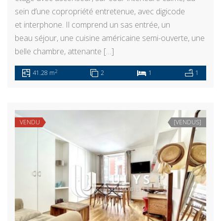
sein d’une copropriété entretenue, avec digicode
et interphone. Il comprend un sas entrée, un
beau séjour, une cuisine américaine semi-ouverte, une
belle chambre, attenante […]
2
41.28 m
2
1
1
VENDU
[VENDUS]