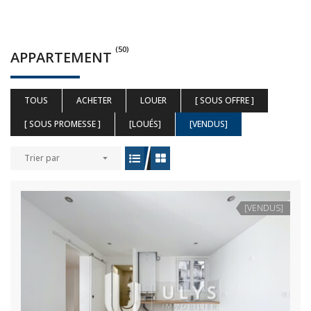
(50)
APPARTEMENT
TOUS
ACHETER
LOUER
[ SOUS OFFRE ]
[ SOUS PROMESSE ]
[LOUÉS]
[VENDUS]
Trier par
[VENDUS]