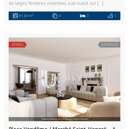
de larges fenêtres orientées sud-ouest sur […]
2
81.63 m
4
3
1
VENDU
[VENDUS]