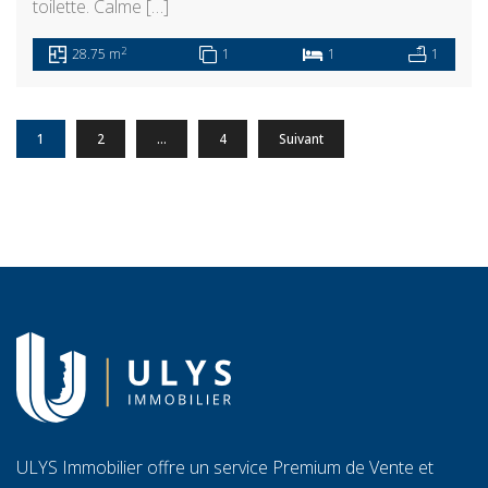
toilette. Calme […]
2
28.75 m
1
1
1
1
2
…
4
Suivant
ULYS Immobilier offre un service Premium de Vente et