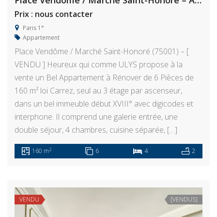
Place Vendôme / Marché Saint-Honoré – Appartement 6 Pièces à Rénover
Prix : nous contacter
Paris 1°
Appartement
Place Vendôme / Marché Saint-Honoré (75001) – [
VENDU ] Heureux qui comme ULYS propose à la
vente un Bel Appartement à Rénover de 6 Pièces de
160 m² loi Carrez, seul au 3 étage par ascenseur,
dans un bel immeuble début XVIII° avec digicodes et
interphone. Il comprend une galerie entrée, une
double séjour, 4 chambres, cuisine séparée, […]
2
160 m
6
4
2
VENDU
[VENDUS]