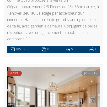
comme ULYS propose à la vente un
élégant appartement 7/8 Pièces de 284,56m² carrez, à
Rénover, seul au 3e étage par ascenseur d’un
immeuble Haussmannien de grand standing en pierre
de taille, avec gardien à demeure. Conjugant de belles
réceptions avec un agencement familial, ce bien
comprend […]
2
285 m
8
5
2
VENDU
[VENDUS]