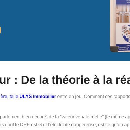
r : De la théorie à la réa
ère, telle
ULYS Immobilier
entre en jeu. Comment ces rapports t
 appartement bien décoré) de la “valeur vénale réelle” (le même 
s dont le DPE est G et l’électricité dangereuse, est ce qu’on appe