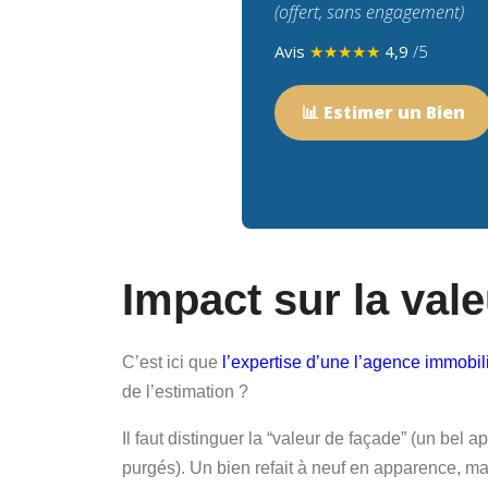
(offert, sans engagement)
Avis
★★★★★
4,9
/5
📊
Estimer un Bien
Impact sur la valeu
C’est ici que
l’expertise d’une l’agence immobili
de l’estimation ?
Il faut distinguer la “valeur de façade” (un bel
purgés). Un bien refait à neuf en apparence, mai