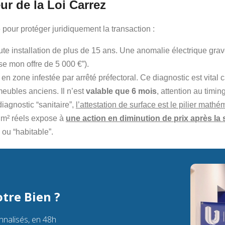
ur de la Loi Carrez
 pour protéger juridiquement la transaction :
ute installation de plus de 15 ans. Une anomalie électrique gra
sse mon offre de 5 000 €”).
en zone infestée par arrêté préfectoral. Ce diagnostic est vital
eubles anciens. Il n’est
valable que 6 mois
, attention au timing
iagnostic “sanitaire”,
l’attestation de surface est le pilier mathé
5 m² réels expose à
une action en diminution de prix après la 
” ou “habitable”.
tre Bien ?
nnalisés, en 48h