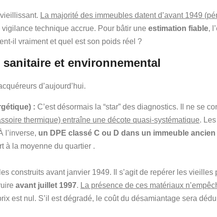
vieillissant.
La majorité des immeubles datent d’avant 1949 (p
e vigilance technique accrue. Pour bâtir une
estimation fiable
, 
t-il vraiment et quel est son poids réel ?
 sanitaire et environnemental
acquéreurs d’aujourd’hui.
gétique) :
C’est désormais la “star” des diagnostics. Il ne se co
assoire thermique) entraîne une décote quasi-systématique
. Le
À l’inverse,
un DPE classé C ou D dans un immeuble ancien d
t à la moyenne du quartier .
 construits avant janvier 1949. Il s’agit de repérer les vieilles
ruire
avant juillet 1997
.
La présence de ces matériaux n’empêche
rix est nul. S’il est dégradé, le coût du désamiantage sera déduit