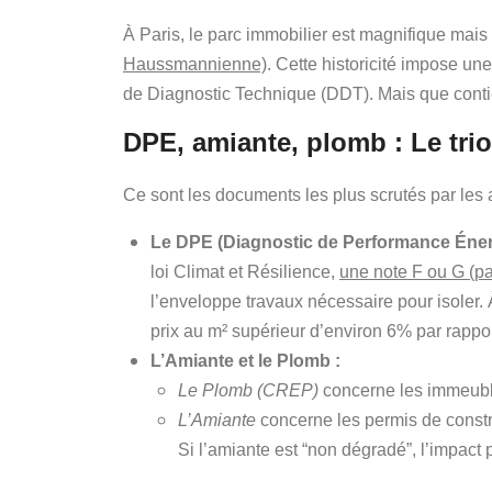
À Paris, le parc immobilier est magnifique mais 
Haussmannienne)
. Cette historicité impose un
de Diagnostic Technique (DDT). Mais que contien
DPE, amiante, plomb : Le trio
Ce sont les documents les plus scrutés par les 
Le DPE (Diagnostic de Performance Éner
loi Climat et Résilience,
une note F ou G (p
l’enveloppe travaux nécessaire pour isoler. 
prix au m² supérieur d’environ 6% par rappor
L’Amiante et le Plomb :
Le Plomb (CREP)
concerne les immeubles
L’Amiante
concerne les permis de const
Si l’amiante est “non dégradé”, l’impact p