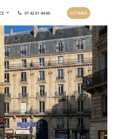
CE
01 42 61 44 60
ESTIMER