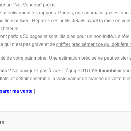
er un “Net Vendeur” précis
.
 attentivement les rapports. Parfois, une anomalie gaz est due à
ille mal fixée. Réparez ces petits détails
avant
la mise en vent
acheteurs.
ont parfois 50 pages et sont illisibles pour un non-initié. Le rô
ce qui n’est pas grave et de
chiffrer précisément ce qui doit être
nté de votre patrimoine. Une estimation précise ne peut exister 
ics ?
Ne naviguez pas à vue. L’équipe d’
ULYS Immobilier
vou
ltats, et définir ensemble la vraie valeur de marché de votre bie
éparer ma vente
]
UR