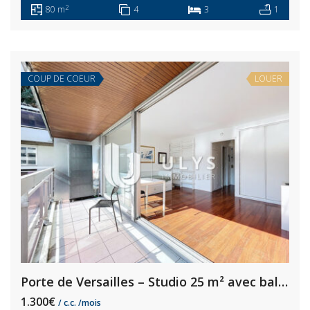
2
80 m
4
3
1
COUP DE COEUR
LOUER
Porte de Versailles – Studio 25 m² avec balcon 6 m²
1.300€
/ c.c. /mois