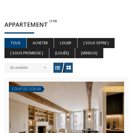
(110)
APPARTEMENT
TOUS
ACHETER
LOUER
[ SOUS OFFRE ]
[ SOUS PROMESSE ]
[LOUÉS]
[VENDUS]
En vedette
COUP DE COEUR
ACHETER