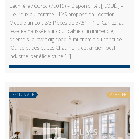
Laumière / Ourcq (75019) – Disponibilité : [ LOUÉ ] –
Heureux qui comme ULYS propose en Location
Meublé un Loft 2/3 Pièces de 67,51 m² loi Carrez, au
rez-de-chaussée sur cour calme d’un immeuble,
orienté sud, avec digicode. À mi-chemin du canal de
l’Ourcq et des buttes Chaumont, cet ancien local
industriel bénéficie d’une […]
EXCLUSIVITÉ
ACHETER