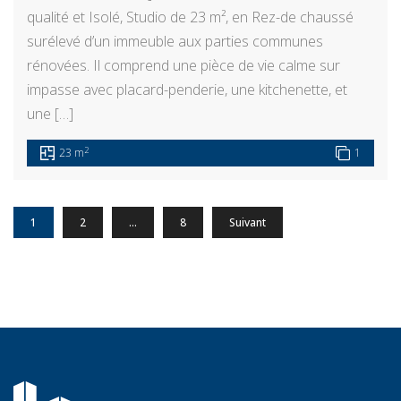
qualité et Isolé, Studio de 23 m², en Rez-de chaussé
surélevé d’un immeuble aux parties communes
rénovées. Il comprend une pièce de vie calme sur
impasse avec placard-penderie, une kitchenette, et
une […]
2
23 m
1
1
2
…
8
Suivant