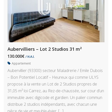
Aubervilliers – Lot 2 Studios 31 m²
130.000€
/ H.A.I.
Appartement
Aubervillier (93300) secteur Maladrerie / Emile Dubois
– Bon Potentiel Locatif – Heureux qui comme ULYS
propose à la vente un Lot de 2 Studios propres de
31,05 m² loi Carrez, au Rez-de-chaussée, sur cour d’un
immeuble avec digicode et gardien. Un palier commun
distribue 2 studios indépendants, avec chacun une
pièce de vie et meuble-évier, […]