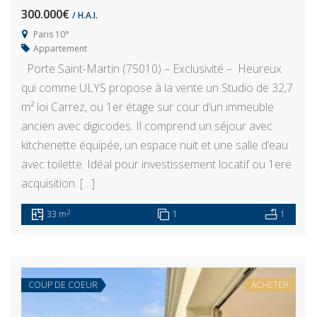
300.000€
/ H.A.I.
Paris 10°
Appartement
Porte Saint-Martin (75010) – Exclusivité – Heureux
qui comme ULYS propose à la vente un Studio de 32,7
m² loi Carrez, ou 1er étage sur cour d’un immeuble
ancien avec digicodes. Il comprend un séjour avec
kitchenette équipée, un espace nuit et une salle d’eau
avec toilette. Idéal pour investissement locatif ou 1ere
acquisition. […]
2
33 m
1
1
COUP DE COEUR
ACHETER