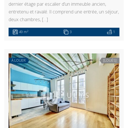
dernier étage par escalier d’un immeuble ancien,
entretenu et ravalé. Il comprend une entrée, un séjour,
deux chambres, […]
2
49 m
3
1
À LOUER
[LOUÉS]