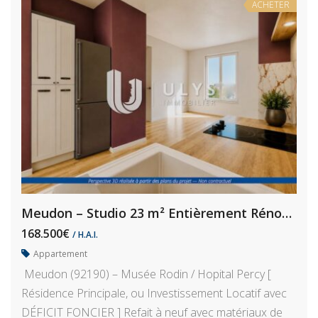
ACHETER
Meudon – Studio 23 m² Entièrement Rénové (possible Déficit Foncier)
168.500€
/ H.A.I.
Appartement
Meudon (92190) – Musée Rodin / Hopital Percy [
Résidence Principale, ou Investissement Locatif avec
DÉFICIT FONCIER ] Refait à neuf avec matériaux de