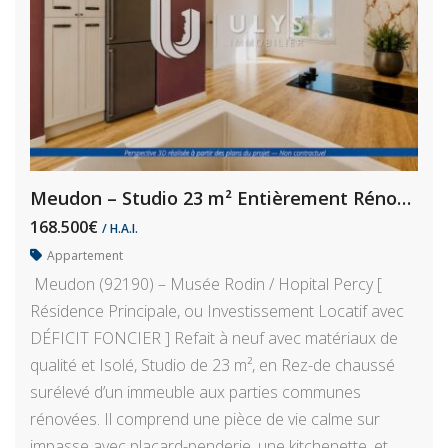
Meudon – Studio 23 m² Entièrement Rénové (possible Déficit Foncier)
168.500€
/ H.A.I.
Appartement
Meudon (92190) – Musée Rodin / Hopital Percy [
Résidence Principale, ou Investissement Locatif avec
DÉFICIT FONCIER ] Refait à neuf avec matériaux de
qualité et Isolé, Studio de 23 m², en Rez-de chaussé
surélevé d’un immeuble aux parties communes
rénovées. Il comprend une pièce de vie calme sur
impasse avec placard-penderie, une kitchenette, et