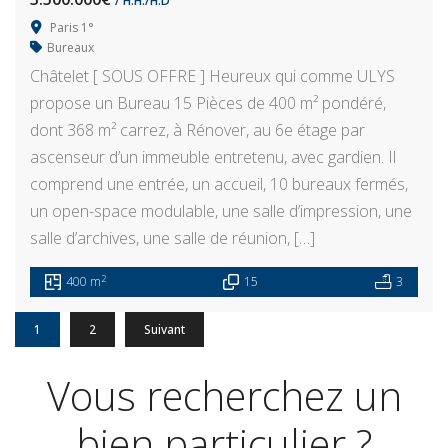
/ H.H./H.D
Paris 1°
Bureaux
Châtelet [ SOUS OFFRE ] Heureux qui comme ULYS
propose un Bureau 15 Pièces de 400 m² pondéré,
dont 368 m² carrez, à Rénover, au 6e étage par
ascenseur d’un immeuble entretenu, avec gardien. Il
comprend une entrée, un accueil, 10 bureaux fermés,
un open-space modulable, une salle d’impression, une
salle d’archives, une salle de réunion, […]
2
400 m
15
3
1
2
Suivant
Vous recherchez un
bien particulier ?