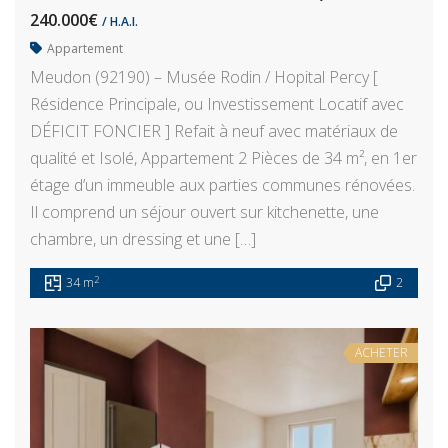
240.000€
/ H.A.I.
Appartement
Meudon (92190) – Musée Rodin / Hopital Percy [
Résidence Principale, ou Investissement Locatif avec
DÉFICIT FONCIER ] Refait à neuf avec matériaux de
qualité et Isolé, Appartement 2 Pièces de 34 m², en 1er
étage d’un immeuble aux parties communes rénovées.
Il comprend un séjour ouvert sur kitchenette, une
chambre, un dressing et une […]
2
34 m
2
ACHETER