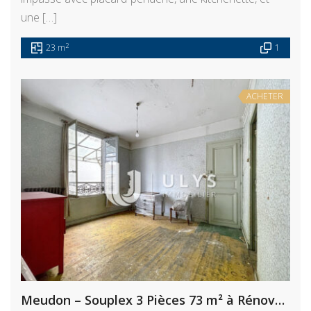
une […]
2
23 m
1
ACHETER
Meudon – Souplex 3 Pièces 73 m² à Rénover (Déficit Foncier)