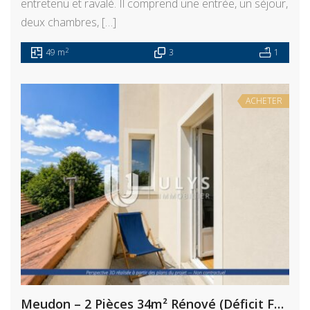
entretenu et ravalé. Il comprend une entrée, un séjour,
deux chambres, […]
2
49 m
3
1
ACHETER
Meudon – 2 Pièces 34m² Rénové (Déficit Foncier)