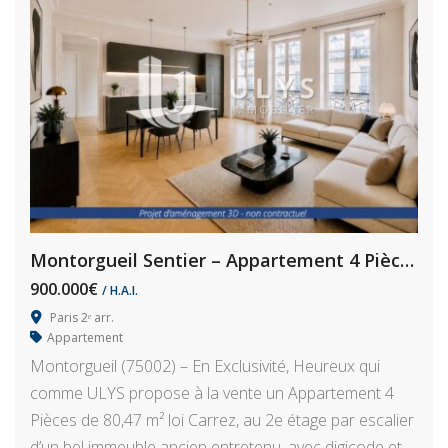
Montorgueil Sentier – Appartement 4 Pièces 80,5 m² À Rénover
900.000€
/ H.A.I.
Paris 2ᵉ arr.
Appartement
Montorgueil (75002) – En Exclusivité, Heureux qui
comme ULYS propose à la vente un Appartement 4
Pièces de 80,47 m² loi Carrez, au 2e étage par escalier
d’un bel immeuble ancien entretenu, avec digicode et