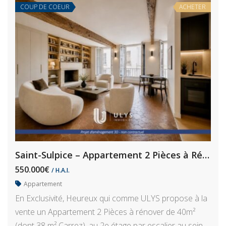
COUP DE COEUR
ACHETER
Saint-Sulpice – Appartement 2 Pièces à Rénover
550.000€
/ H.A.I.
Appartement
En Exclusivité, Heureux qui comme ULYS propose à la
vente un Appartement 2 Pièces à rénover de 40m²
(dont 38 m² Carrez), au 2e étage par escalier au sein