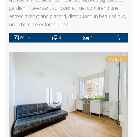
gardien. Traversant sur cour et rue, comprend une
entrée avec grand placard, distribuant un beau séjour,
une chambre enfants, une […]
2
80 m
4
3
1
ACHETER