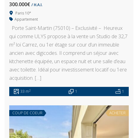
300.000€
/ H.A.I.
Paris 10°
Appartement
Porte Saint-Martin (75010) – Exclusivité – Heureux
qui comme ULYS propose à la vente un Studio de 32,7
m² loi Carrez, ou 1er étage sur cour d’un immeuble
ancien avec digicodes. Il comprend un séjour avec
kitchenette équipée, un espace nuit et une salle d’eau
avec toilette. Idéal pour investissement locatif ou 1ere
acquisition. […]
2
33 m
1
1
COUP DE COEUR
ACHETER