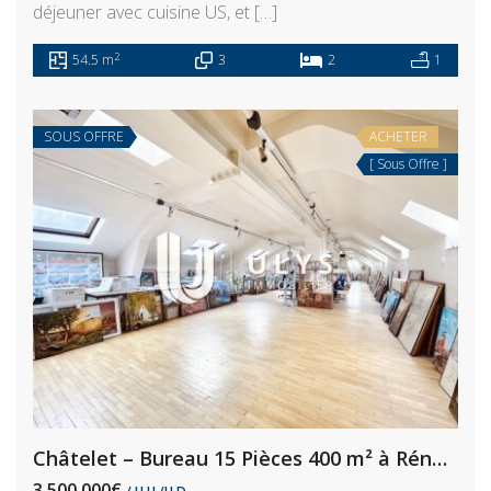
déjeuner avec cuisine US, et […]
2
54.5 m
3
2
1
SOUS OFFRE
ACHETER
[ Sous Offre ]
Châtelet – Bureau 15 Pièces 400 m² à Rénover
3.500.000€